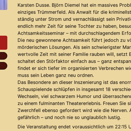
Karsten Dusse. Björn Diemel hat ein massives Probl
einziges Trümmerfeld. Als Anwalt für die kriminells
ständig unter Strom und vernachlässigt sein Privat
endlich mehr Zeit für seine Tochter zu haben, besu
Achtsamkeitsseminar – mit durchschlagendem Erfo
Die neu gewonnene Achtsamkeit führt jedoch zu vö
mörderischen Lösungen. Als sein schwierigster Mand
wertvolle Zeit mit seiner Familie rauben will, setz
schaltet den Störfaktor einfach aus – ganz entspan
findet er sich tiefer im organisierten Verbrechen wie
muss sein Leben ganz neu ordnen.
Das Besondere an dieser Inszenierung ist das eno
Schauspielende schlüpfen in insgesamt 18 verschied
Wechseln, viel schwarzem Humor und überraschen
zu einem fulminanten Theatererlebnis. Freuen Sie 
Zwerchfell ebenso gefordert wird wie die Nerven. 
gefährlich – und noch nie so unglaublich lustig.
Die Veranstaltung endet voraussichtlich um 22:15 U