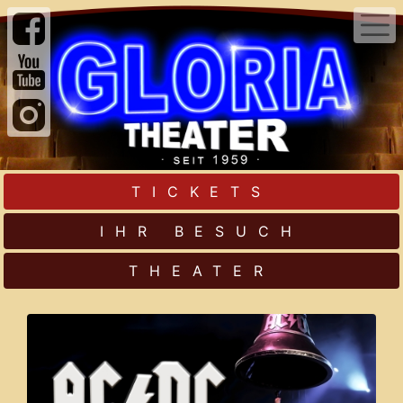
TICKETS
IHR BESUCH
THEATER