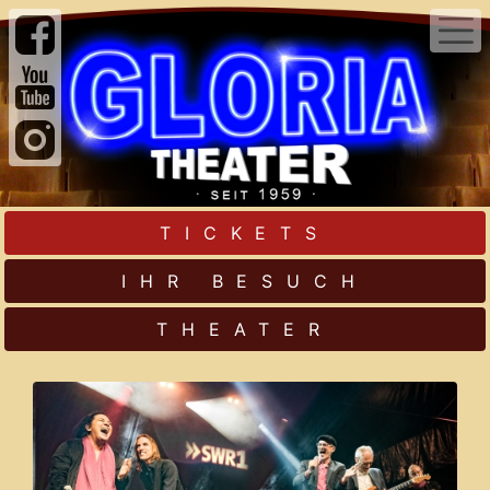
TICKETS
IHR BESUCH
THEATER