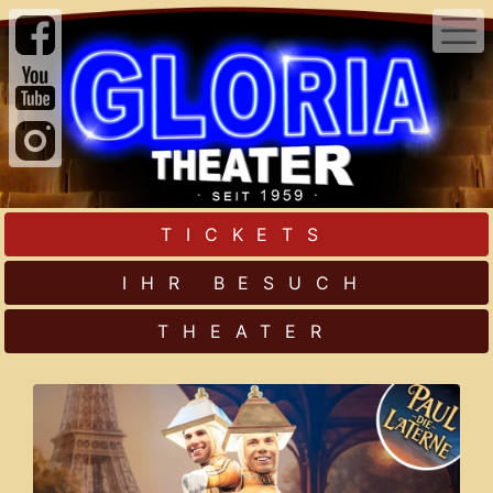
TICKETS
IHR BESUCH
THEATER