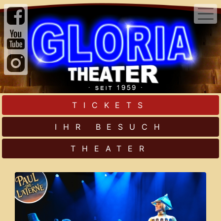
TICKETS
IHR BESUCH
THEATER