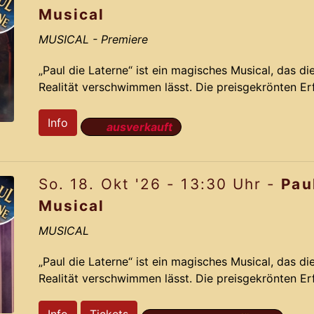
Musical
MUSICAL
- Premiere
„Paul die Laterne“ ist ein magisches Musical, das d
Realität verschwimmen lässt. Die preisgekrönten E
nehmen Dich mit auf eine irrwitzige Reise voller R
auf der dramatisch lustigen Story und den Ohrwu
Info
ausverkauft
aus dem Jahr 2012 gelingt Komponist Jochen Fran
das das Originals mit neuen bahnbrechenden Ideen 
So. 18. Okt '26 - 13:30 Uhr -
Pau
Pa
Musical
MUSICAL
„Paul die Laterne“ ist ein magisches Musical, das d
Realität verschwimmen lässt. Die preisgekrönten E
nehmen Dich mit auf eine irrwitzige Reise voller R
auf der dramatisch lustigen Story und den Ohrwu