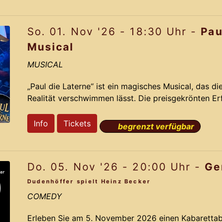
das das Originals mit neuen bahnbrechenden Ideen 
So. 01. Nov '26 - 18:30 Uhr -
Pau
Pa
Musical
MUSICAL
„Paul die Laterne“ ist ein magisches Musical, das d
Realität verschwimmen lässt. Die preisgekrönten E
nehmen Dich mit auf eine irrwitzige Reise voller R
auf der dramatisch lustigen Story und den Ohrwu
Info
Tickets
begrenzt verfügbar
aus dem Jahr 2012 gelingt Komponist Jochen Fran
das das Originals mit neuen bahnbrechenden Ideen 
Do. 05. Nov '26 - 20:00 Uhr -
Ge
Pa
Dudenhöffer spielt Heinz Becker
COMEDY
Erleben Sie am 5. November 2026 einen Kabarettab