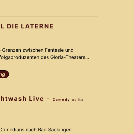
k Schmidt und seinem Team ein Remake,
vergoldet.
L DIE LATERNE
ie Grenzen zwischen Fantasie und
rfolgsproduzenten des Gloria-Theaters
omantik, Action und Comedy. Basierend
rm-Melodien des Musical LICHTERLOH
ng
k Schmidt und seinem Team ein Remake,
vergoldet.
ghtwash Live
-
Comedy at its
 Comedians nach Bad Säckingen.