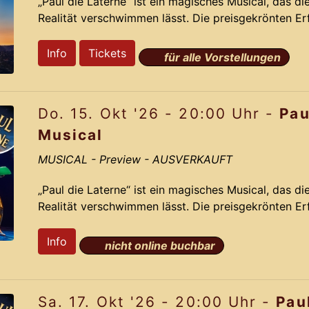
„Paul die Laterne“ ist ein magisches Musical, das d
Realität verschwimmen lässt. Die preisgekrönten E
nehmen Dich mit auf eine irrwitzige Reise voller R
auf der dramatisch lustigen Story und den Ohrwu
Info
Tickets
für alle Vorstellungen
aus dem Jahr 2012 gelingt Komponist Jochen Fran
das das Originals mit neuen bahnbrechenden Ideen 
Do. 15. Okt '26 - 20:00 Uhr -
Pau
Pa
Musical
MUSICAL
- Preview - AUSVERKAUFT
„Paul die Laterne“ ist ein magisches Musical, das d
Realität verschwimmen lässt. Die preisgekrönten E
nehmen Dich mit auf eine irrwitzige Reise voller R
auf der dramatisch lustigen Story und den Ohrwu
Info
nicht online buchbar
aus dem Jahr 2012 gelingt Komponist Jochen Fran
das das Originals mit neuen bahnbrechenden Ideen 
Sa. 17. Okt '26 - 20:00 Uhr -
Pau
Pa