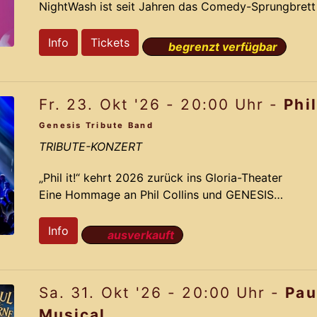
NightWash ist seit Jahren das Comedy-Sprungbrett D
Größen wie Carolin Kebekus, Faisal Kawusi und Chris
das in einem Kölner Waschsalon seinen Anfang nahm, 
Info
Tickets
begrenzt verfügbar
Stars und vor allem: unvorhersehbare, erstklassige
Drei Acts, eine Bühne, unbegrenzte Lacher Freuen Si
Fr. 23. Okt '26 - 20:00 Uhr -
Phil
Genesis Tribute Band
TRIBUTE-KONZERT
„Phil it!“ kehrt 2026 zurück ins Gloria-Theater
Eine Hommage an Phil Collins und GENESIS
Sie sind zurück! Nach dem überwältigenden Erfolg 
Ausnahmeband Phil it! erneut auf die Bühne des Glo
Info
ausverkauft
23. Oktober 2026, nimmt das 14-köpfige Ensemble 
musikalische Reise durch die Klangwelt von Phil Col
emotional, energiegeladen und musikalisch herausr
Sa. 31. Okt '26 - 20:00 Uhr -
Pau
Musical