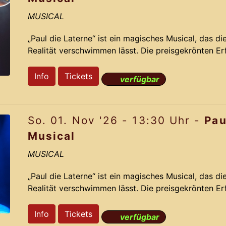
MUSICAL
„Paul die Laterne“ ist ein magisches Musical, das d
Realität verschwimmen lässt. Die preisgekrönten E
nehmen Dich mit auf eine irrwitzige Reise voller R
auf der dramatisch lustigen Story und den Ohrwu
Info
Tickets
verfügbar
aus dem Jahr 2012 gelingt Komponist Jochen Fran
das das Originals mit neuen bahnbrechenden Ideen 
So. 01. Nov '26 - 13:30 Uhr -
Pau
Pa
Musical
MUSICAL
„Paul die Laterne“ ist ein magisches Musical, das d
Realität verschwimmen lässt. Die preisgekrönten E
nehmen Dich mit auf eine irrwitzige Reise voller R
auf der dramatisch lustigen Story und den Ohrwu
Info
Tickets
verfügbar
aus dem Jahr 2012 gelingt Komponist Jochen Fran