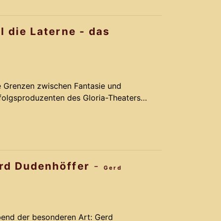
vergoldet.
l die Laterne - das
ie Grenzen zwischen Fantasie und
rfolgsproduzenten des Gloria-Theaters
omantik, Action und Comedy. Basierend
rm-Melodien des Musical LICHTERLOH
k Schmidt und seinem Team ein Remake,
vergoldet.
rd Dudenhöffer
-
Gerd
end der besonderen Art: Gerd