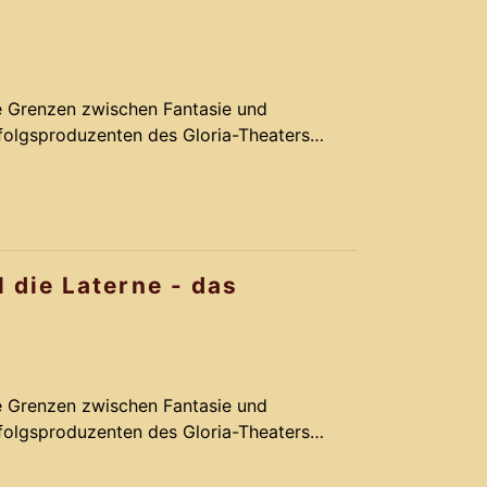
ie Grenzen zwischen Fantasie und
rfolgsproduzenten des Gloria-Theaters
omantik, Action und Comedy. Basierend
rm-Melodien des Musical LICHTERLOH
k Schmidt und seinem Team ein Remake,
vergoldet.
l die Laterne - das
ie Grenzen zwischen Fantasie und
rfolgsproduzenten des Gloria-Theaters
omantik, Action und Comedy. Basierend
rm-Melodien des Musical LICHTERLOH