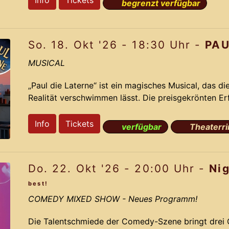
Info
Tickets
begrenzt verfügbar
aus dem Jahr 2012 gelingt Komponist Jochen Fran
das das Originals mit neuen bahnbrechenden Ideen 
So. 18. Okt '26 - 18:30 Uhr -
PAU
Pa
MUSICAL
„Paul die Laterne“ ist ein magisches Musical, das d
Realität verschwimmen lässt. Die preisgekrönten E
nehmen Dich mit auf eine irrwitzige Reise voller R
auf der dramatisch lustigen Story und den Ohrwu
Info
Tickets
verfügbar
Theaterri
aus dem Jahr 2012 gelingt Komponist Jochen Fran
das das Originals mit neuen bahnbrechenden Ideen 
Do. 22. Okt '26 - 20:00 Uhr -
Ni
Pau
best!
COMEDY MIXED SHOW
- Neues Programm!
Die Talentschmiede der Comedy-Szene bringt drei