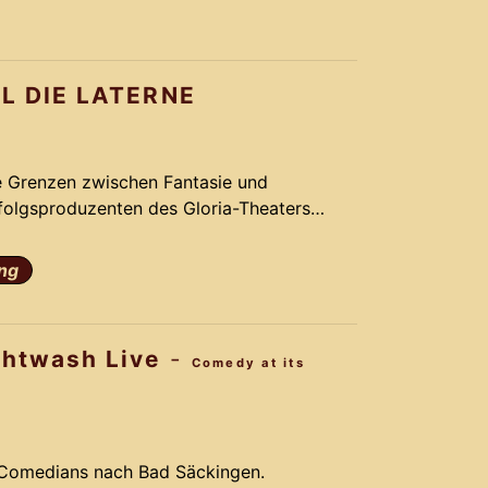
k Schmidt und seinem Team ein Remake,
vergoldet.
L DIE LATERNE
ie Grenzen zwischen Fantasie und
rfolgsproduzenten des Gloria-Theaters
omantik, Action und Comedy. Basierend
rm-Melodien des Musical LICHTERLOH
ng
k Schmidt und seinem Team ein Remake,
vergoldet.
ghtwash Live
-
Comedy at its
 Comedians nach Bad Säckingen.