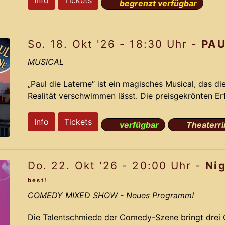
Info
Tickets
begrenzt verfügbar
aus dem Jahr 2012 gelingt Komponist Jochen Fran
das das Originals mit neuen bahnbrechenden Ideen 
So. 18. Okt '26 - 18:30 Uhr -
PAU
Pa
MUSICAL
„Paul die Laterne“ ist ein magisches Musical, das d
Realität verschwimmen lässt. Die preisgekrönten E
nehmen Dich mit auf eine irrwitzige Reise voller R
auf der dramatisch lustigen Story und den Ohrwu
Info
Tickets
verfügbar
Theaterri
aus dem Jahr 2012 gelingt Komponist Jochen Fran
das das Originals mit neuen bahnbrechenden Ideen 
Do. 22. Okt '26 - 20:00 Uhr -
Ni
Pau
best!
COMEDY MIXED SHOW
- Neues Programm!
Die Talentschmiede der Comedy-Szene bringt drei