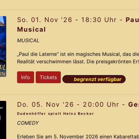
das das Originals mit neuen bahnbrechenden Ideen 
So. 01. Nov '26 - 18:30 Uhr -
Pau
Pa
Musical
MUSICAL
„Paul die Laterne“ ist ein magisches Musical, das d
Realität verschwimmen lässt. Die preisgekrönten E
nehmen Dich mit auf eine irrwitzige Reise voller R
auf der dramatisch lustigen Story und den Ohrwu
Info
Tickets
begrenzt verfügbar
aus dem Jahr 2012 gelingt Komponist Jochen Fran
das das Originals mit neuen bahnbrechenden Ideen 
Do. 05. Nov '26 - 20:00 Uhr -
Ge
Pa
Dudenhöffer spielt Heinz Becker
COMEDY
Erleben Sie am 5. November 2026 einen Kabarettab