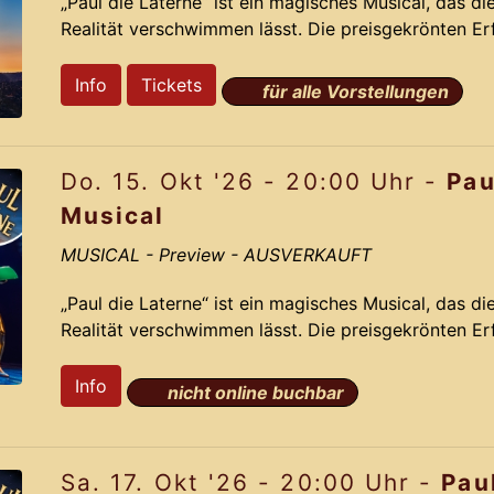
„Paul die Laterne“ ist ein magisches Musical, das d
Realität verschwimmen lässt. Die preisgekrönten E
nehmen Dich mit auf eine irrwitzige Reise voller R
auf der dramatisch lustigen Story und den Ohrwu
Info
Tickets
für alle Vorstellungen
aus dem Jahr 2012 gelingt Komponist Jochen Fran
das das Originals mit neuen bahnbrechenden Ideen 
Do. 15. Okt '26 - 20:00 Uhr -
Pau
Pa
Musical
MUSICAL
- Preview - AUSVERKAUFT
„Paul die Laterne“ ist ein magisches Musical, das d
Realität verschwimmen lässt. Die preisgekrönten E
nehmen Dich mit auf eine irrwitzige Reise voller R
auf der dramatisch lustigen Story und den Ohrwu
Info
nicht online buchbar
aus dem Jahr 2012 gelingt Komponist Jochen Fran
das das Originals mit neuen bahnbrechenden Ideen 
Sa. 17. Okt '26 - 20:00 Uhr -
Pau
Pa