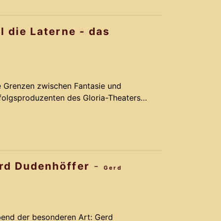
vergoldet.
l die Laterne - das
ie Grenzen zwischen Fantasie und
rfolgsproduzenten des Gloria-Theaters
omantik, Action und Comedy. Basierend
rm-Melodien des Musical LICHTERLOH
k Schmidt und seinem Team ein Remake,
vergoldet.
rd Dudenhöffer
-
Gerd
end der besonderen Art: Gerd