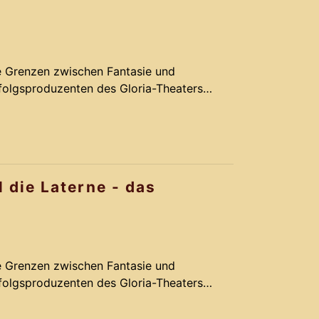
ie Grenzen zwischen Fantasie und
rfolgsproduzenten des Gloria-Theaters
omantik, Action und Comedy. Basierend
rm-Melodien des Musical LICHTERLOH
k Schmidt und seinem Team ein Remake,
vergoldet.
l die Laterne - das
ie Grenzen zwischen Fantasie und
rfolgsproduzenten des Gloria-Theaters
omantik, Action und Comedy. Basierend
rm-Melodien des Musical LICHTERLOH