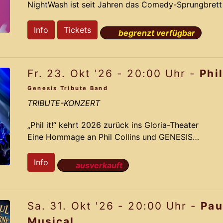
NightWash ist seit Jahren das Comedy-Sprungbrett D
Größen wie Carolin Kebekus, Faisal Kawusi und Chris
das in einem Kölner Waschsalon seinen Anfang nahm, 
Info
Tickets
begrenzt verfügbar
Stars und vor allem: unvorhersehbare, erstklassige
Drei Acts, eine Bühne, unbegrenzte Lacher Freuen Si
Fr. 23. Okt '26 - 20:00 Uhr -
Phil
Genesis Tribute Band
TRIBUTE-KONZERT
„Phil it!“ kehrt 2026 zurück ins Gloria-Theater
Eine Hommage an Phil Collins und GENESIS
Sie sind zurück! Nach dem überwältigenden Erfolg 
Ausnahmeband Phil it! erneut auf die Bühne des Glo
Info
ausverkauft
23. Oktober 2026, nimmt das 14-köpfige Ensemble 
musikalische Reise durch die Klangwelt von Phil Col
emotional, energiegeladen und musikalisch herausr
Sa. 31. Okt '26 - 20:00 Uhr -
Pau
Musical