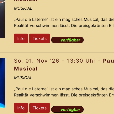
MUSICAL
„Paul die Laterne“ ist ein magisches Musical, das d
Realität verschwimmen lässt. Die preisgekrönten E
nehmen Dich mit auf eine irrwitzige Reise voller R
auf der dramatisch lustigen Story und den Ohrwu
Info
Tickets
verfügbar
aus dem Jahr 2012 gelingt Komponist Jochen Fran
das das Originals mit neuen bahnbrechenden Ideen 
So. 01. Nov '26 - 13:30 Uhr -
Pau
Pa
Musical
MUSICAL
„Paul die Laterne“ ist ein magisches Musical, das d
Realität verschwimmen lässt. Die preisgekrönten E
nehmen Dich mit auf eine irrwitzige Reise voller R
auf der dramatisch lustigen Story und den Ohrwu
Info
Tickets
verfügbar
aus dem Jahr 2012 gelingt Komponist Jochen Fran