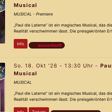
Musical
MUSICAL
- Premiere
„Paul die Laterne“ ist ein magisches Musical, das d
Realität verschwimmen lässt. Die preisgekrönten E
nehmen Dich mit auf eine irrwitzige Reise voller R
auf der dramatisch lustigen Story und den Ohrwu
Info
ausverkauft
aus dem Jahr 2012 gelingt Komponist Jochen Fran
das das Originals mit neuen bahnbrechenden Ideen 
So. 18. Okt '26 - 13:30 Uhr -
Pau
Pa
Musical
MUSICAL
„Paul die Laterne“ ist ein magisches Musical, das d
Realität verschwimmen lässt. Die preisgekrönten E
nehmen Dich mit auf eine irrwitzige Reise voller R
auf der dramatisch lustigen Story und den Ohrwu